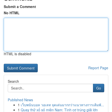
Submit a Comment
No HTML
HTML is disabled
Report Page
Search
Go
Published News
1
เว็บพนันบอล วอเลท จุดเด่นมากกว่าแนวทางการเดิมพั...
1
Quay thử xổ số miền Nam: Tình cơ trúng giải lớn