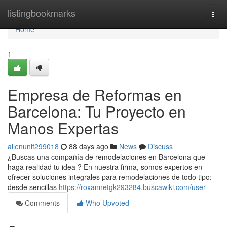
Home
listingbookmarks
Togg
navi
Home
1
Empresa de Reformas en
Barcelona: Tu Proyecto en
Manos Expertas
allenunif299018
88 days ago
News
Discuss
¿Buscas una compañía de remodelaciones en Barcelona que
haga realidad tu idea ? En nuestra firma, somos expertos en
ofrecer soluciones integrales para remodelaciones de todo tipo:
desde sencillas
https://roxannetgk293284.buscawiki.com/user
Comments
Who Upvoted