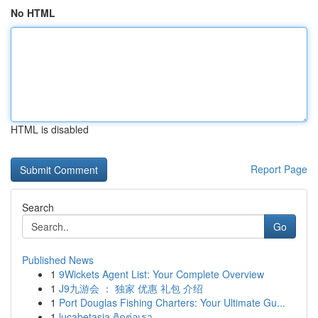
No HTML
HTML is disabled
Report Page
Search
Go
Published News
1
9Wickets Agent List: Your Complete Overview
1
J9九游会 ： 独家 优惠 礼包 介绍
1
Port Douglas Fishing Charters: Your Ultimate Gu...
1
lucabetasia ติดต่อเรา