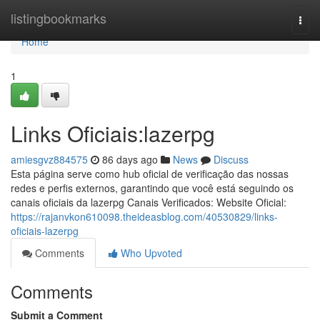
Home
listingbookmarks
Togg
navi
Home
1
Links Oficiais:lazerpg
amiesgvz884575
86 days ago
News
Discuss
Esta página serve como hub oficial de verificação das nossas
redes e perfis externos, garantindo que você está seguindo os
canais oficiais da lazerpg Canais Verificados: Website Oficial:
https://rajanvkon610098.theideasblog.com/40530829/links-
oficiais-lazerpg
Comments
Who Upvoted
Comments
Submit a Comment