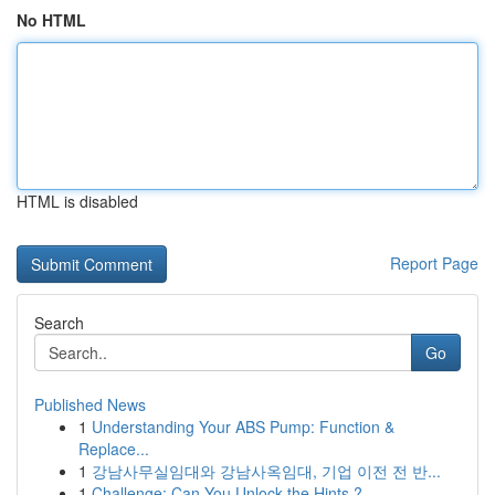
No HTML
HTML is disabled
Report Page
Search
Go
Published News
1
Understanding Your ABS Pump: Function &
Replace...
1
강남사무실임대와 강남사옥임대, 기업 이전 전 반...
1
Challenge: Can You Unlock the Hints ?