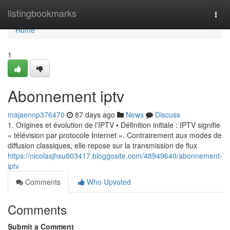
Home
listingbookmarks
Togg
navi
Home
1
Abonnement iptv
majaennp376470
87 days ago
News
Discuss
1. Origines et évolution de l’IPTV • Définition initiale : IPTV signifie
« télévision par protocole Internet ». Contrairement aux modes de
diffusion classiques, elle repose sur la transmission de flux
https://nicolasjhsu803417.bloggosite.com/48949640/abonnement-
iptv
Comments
Who Upvoted
Comments
Submit a Comment