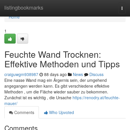
Home
listingbookmarks
Togg
navi
Home
1
Feuchte Wand Trocknen:
Effektive Methoden und Tipps
craiguwgm938987
88 days ago
News
Discuss
Eine nasse Wand mag ein Ärgernis sein, der umgehend
angegangen werden kann. Es gibt verschiedene effektive
Methoden , um die Fläche wieder sauber zu bekommen.
Zunächst ist es wichtig , die Ursache
https://renodry.at/feuchte-
mauer/
Comments
Who Upvoted
Comments