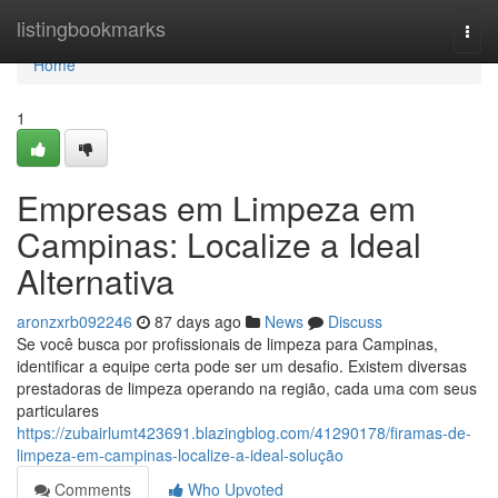
Home
listingbookmarks
Togg
navi
Home
1
Empresas em Limpeza em
Campinas: Localize a Ideal
Alternativa
aronzxrb092246
87 days ago
News
Discuss
Se você busca por profissionais de limpeza para Campinas,
identificar a equipe certa pode ser um desafio. Existem diversas
prestadoras de limpeza operando na região, cada uma com seus
particulares
https://zubairlumt423691.blazingblog.com/41290178/firamas-de-
limpeza-em-campinas-localize-a-ideal-solução
Comments
Who Upvoted