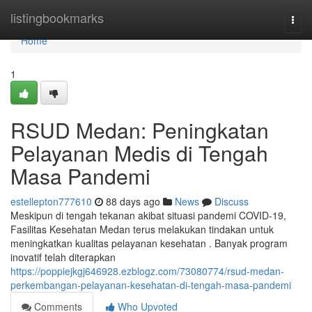
Home
listingbookmarks
Togg
navi
Home
1
RSUD Medan: Peningkatan
Pelayanan Medis di Tengah
Masa Pandemi
estellepton777610
88 days ago
News
Discuss
Meskipun di tengah tekanan akibat situasi pandemi COVID-19,
Fasilitas Kesehatan Medan terus melakukan tindakan untuk
meningkatkan kualitas pelayanan kesehatan . Banyak program
inovatif telah diterapkan
https://poppiejkgj646928.ezblogz.com/73080774/rsud-medan-
perkembangan-pelayanan-kesehatan-di-tengah-masa-pandemi
Comments
Who Upvoted