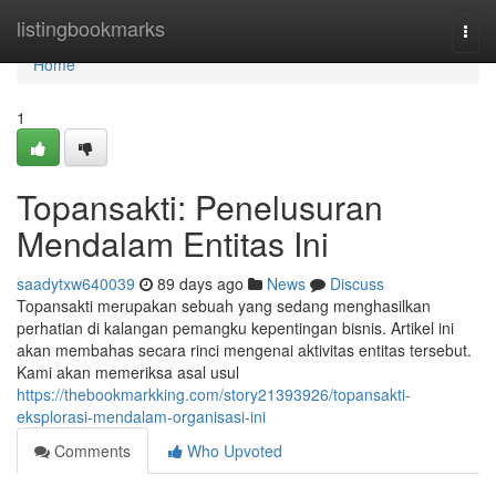
Home
listingbookmarks
Togg
navi
Home
1
Topansakti: Penelusuran
Mendalam Entitas Ini
saadytxw640039
89 days ago
News
Discuss
Topansakti merupakan sebuah yang sedang menghasilkan
perhatian di kalangan pemangku kepentingan bisnis. Artikel ini
akan membahas secara rinci mengenai aktivitas entitas tersebut.
Kami akan memeriksa asal usul
https://thebookmarkking.com/story21393926/topansakti-
eksplorasi-mendalam-organisasi-ini
Comments
Who Upvoted