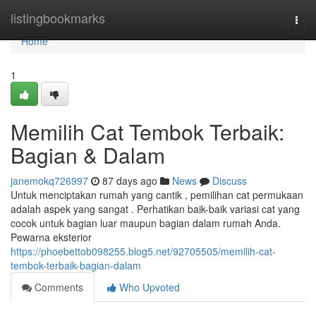
Home
listingbookmarks
Togg
navi
Home
1
Memilih Cat Tembok Terbaik:
Bagian & Dalam
janemokq726997
87 days ago
News
Discuss
Untuk menciptakan rumah yang cantik , pemilihan cat permukaan
adalah aspek yang sangat . Perhatikan baik-baik variasi cat yang
cocok untuk bagian luar maupun bagian dalam rumah Anda.
Pewarna eksterior
https://phoebettob098255.blog5.net/92705505/memilih-cat-
tembok-terbaik-bagian-dalam
Comments
Who Upvoted