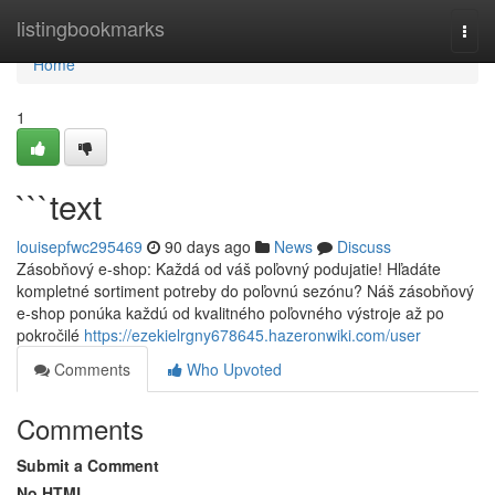
Home
listingbookmarks
Togg
navi
Home
1
```text
louisepfwc295469
90 days ago
News
Discuss
Zásobňový e-shop: Každá od váš poľovný podujatie! Hľadáte
kompletné sortiment potreby do poľovnú sezónu? Náš zásobňový
e-shop ponúka každú od kvalitného poľovného výstroje až po
pokročilé
https://ezekielrgny678645.hazeronwiki.com/user
Comments
Who Upvoted
Comments
Submit a Comment
No HTML