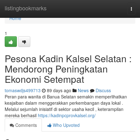
Home
listingbookmarks
Togg
navi
Home
1
Pesona Kadin Kalsel Selatan :
Mendorong Peningkatan
Ekonomi Setempat
tomaswdjs499713
89 days ago
News
Discuss
Peran para wanita di Banua Selatan semakin memperlihatkan
keajaiban dalam menggerakkan perkembangan daya lokal .
Melalui sejumlah inisiatif di sektor usaha kecil , keterampilan
mereka berhasil
https://kadinpcprovkalsel.org/
Comments
Who Upvoted