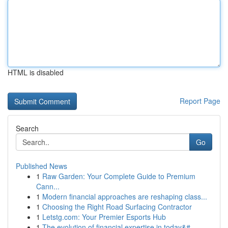
HTML is disabled
Report Page
Search
Go
Published News
1
Raw Garden: Your Complete Guide to Premium
Cann...
1
Modern financial approaches are reshaping class...
1
Choosing the Right Road Surfacing Contractor
1
Letstg.com: Your Premier Esports Hub
1
The evolution of financial expertise in today&#...