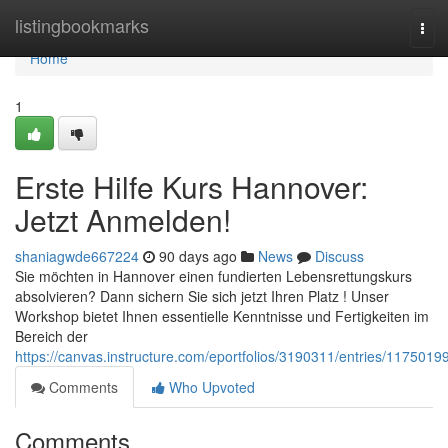
Home
listingbookmarks
Tog
navi
Home
1
Erste Hilfe Kurs Hannover:
Jetzt Anmelden!
shaniagwde667224
90 days ago
News
Discuss
Sie möchten in Hannover einen fundierten Lebensrettungskurs
absolvieren? Dann sichern Sie sich jetzt Ihren Platz ! Unser
Workshop bietet Ihnen essentielle Kenntnisse und Fertigkeiten im
Bereich der
https://canvas.instructure.com/eportfolios/3190311/entries/1175019
Comments
Who Upvoted
Comments