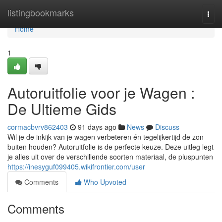
Home
listingbookmarks
Togg
navi
Home
1
Autoruitfolie voor je Wagen :
De Ultieme Gids
cormacbvrv862403
91 days ago
News
Discuss
Wil je de inkijk van je wagen verbeteren én tegelijkertijd de zon
buiten houden? Autoruitfolie is de perfecte keuze. Deze uitleg legt
je alles uit over de verschillende soorten materiaal, de pluspunten
https://inesyguf099405.wikifrontier.com/user
Comments
Who Upvoted
Comments