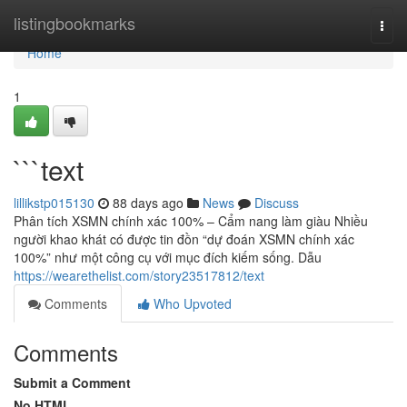
Home
listingbookmarks
Togg
navi
Home
1
```text
lillikstp015130
88 days ago
News
Discuss
Phân tích XSMN chính xác 100% – Cẩm nang làm giàu Nhiều
người khao khát có được tin đồn “dự đoán XSMN chính xác
100%” như một công cụ với mục đích kiếm sống. Dẫu
https://wearethelist.com/story23517812/text
Comments
Who Upvoted
Comments
Submit a Comment
No HTML