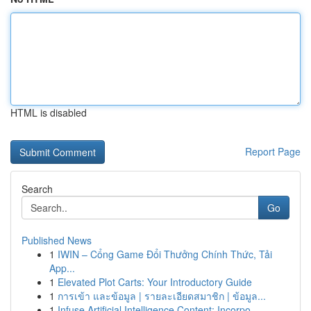
HTML is disabled
Report Page
Search
Go
Published News
1
IWIN – Cổng Game Đổi Thưởng Chính Thức, Tải
App...
1
Elevated Plot Carts: Your Introductory Guide
1
การเข้า และข้อมูล | รายละเอียดสมาชิก | ข้อมูล...
1
Infuse Artificial Intelligence Content: Incorpo...