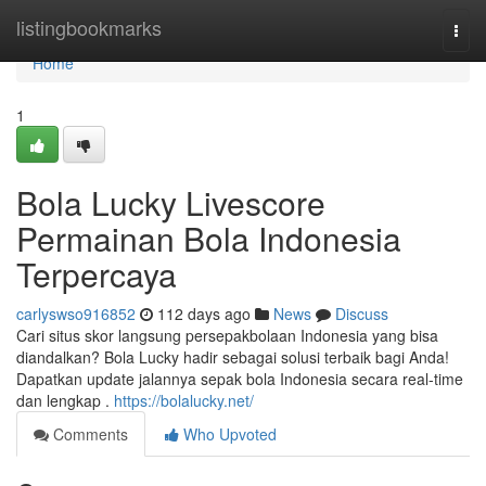
Home
listingbookmarks
Togg
navi
Home
1
Bola Lucky Livescore
Permainan Bola Indonesia
Terpercaya
carlyswso916852
112 days ago
News
Discuss
Cari situs skor langsung persepakbolaan Indonesia yang bisa
diandalkan? Bola Lucky hadir sebagai solusi terbaik bagi Anda!
Dapatkan update jalannya sepak bola Indonesia secara real-time
dan lengkap .
https://bolalucky.net/
Comments
Who Upvoted