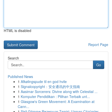
HTML is disabled
Report Page
Search
Go
Published News
1
Afkølingspude til en god hvile
1
Signalcopyright：安全通讯的中文指南
1
Aasimar Sorcerers: Divine along with Celestial ...
1
Komputer Pendidikan : Pilihan Terbaik unt...
1
Glasgow's Green Movement: A Examination at
Cann...
1
Şişli Gömme Rezervuar Tamiri: Uzman Çözümler