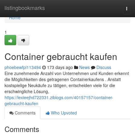
Home
listingbookmarks
Togg
navi
Home
1
Container gebraucht kaufen
phoebewfpi113494
173 days ago
News
Discuss
Eine zunehmende Anzahl von Unternehmen und Kunden erkennt
die Möglichkeiten des getragenen Containerkaufens . Anstatt
kostspielige Neukäufe zu tätigen, entscheiden viele für die
erschwingliche Lösung,
https://lexieejhd722331.ziblogs.com/40157157/container-
gebraucht-kaufen
Comments
Who Upvoted
Comments