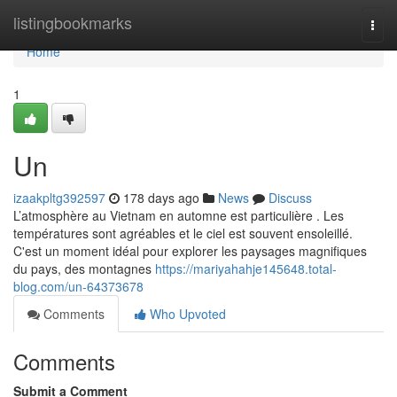
Home
listingbookmarks
Togg
navi
Home
1
Un
izaakpltg392597
178 days ago
News
Discuss
L’atmosphère au Vietnam en automne est particulière . Les
températures sont agréables et le ciel est souvent ensoleillé.
C'est un moment idéal pour explorer les paysages magnifiques
du pays, des montagnes
https://mariyahahje145648.total-
blog.com/un-64373678
Comments
Who Upvoted
Comments
Submit a Comment