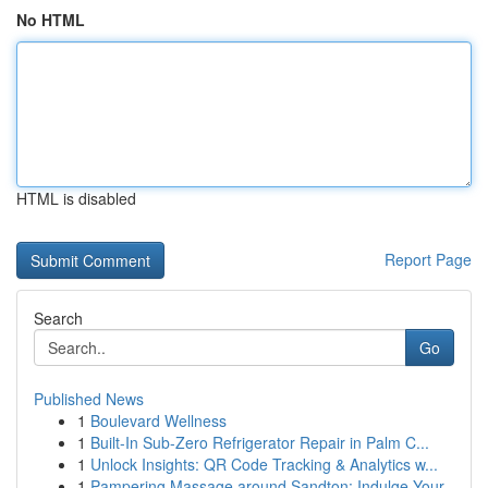
No HTML
HTML is disabled
Report Page
Search
Go
Published News
1
Boulevard Wellness
1
Built-In Sub-Zero Refrigerator Repair in Palm C...
1
Unlock Insights: QR Code Tracking & Analytics w...
1
Pampering Massage around Sandton: Indulge Your