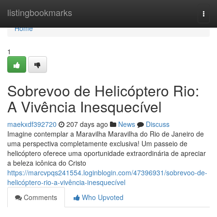
Home
listingbookmarks
Togg
navi
Home
1
Sobrevoo de Helicóptero Rio:
A Vivência Inesquecível
maekxdf392720
207 days ago
News
Discuss
Imagine contemplar a Maravilha Maravilha do Rio de Janeiro de
uma perspectiva completamente exclusiva! Um passeio de
helicóptero oferece uma oportunidade extraordinária de apreciar
a beleza icônica do Cristo
https://marcvpqs241554.loginblogin.com/47396931/sobrevoo-de-
helicóptero-rio-a-vivência-inesquecível
Comments
Who Upvoted