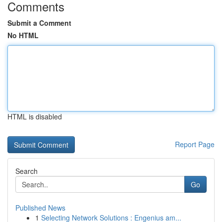
Comments
Submit a Comment
No HTML
HTML is disabled
Report Page
Search
Go
Published News
1
Selecting Network Solutions : Engenius am...