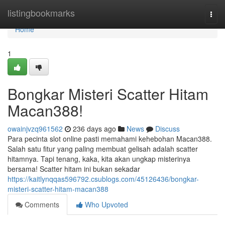
Home
listingbookmarks
Togg
navi
Home
1
Bongkar Misteri Scatter Hitam
Macan388!
owainjvzq961562
236 days ago
News
Discuss
Para pecinta slot online pasti memahami kehebohan Macan388.
Salah satu fitur yang paling membuat gelisah adalah scatter
hitamnya. Tapi tenang, kaka, kita akan ungkap misterinya
bersama! Scatter hitam ini bukan sekadar
https://kaitlynqqas596792.csublogs.com/45126436/bongkar-
misteri-scatter-hitam-macan388
Comments
Who Upvoted