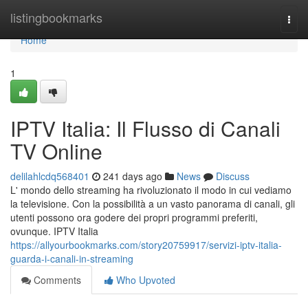
Home
listingbookmarks
Togg
navi
Home
1
IPTV Italia: Il Flusso di Canali
TV Online
delilahlcdq568401
241 days ago
News
Discuss
L' mondo dello streaming ha rivoluzionato il modo in cui vediamo
la televisione. Con la possibilità a un vasto panorama di canali, gli
utenti possono ora godere dei propri programmi preferiti,
ovunque. IPTV Italia
https://allyourbookmarks.com/story20759917/servizi-iptv-italia-
guarda-i-canali-in-streaming
Comments
Who Upvoted