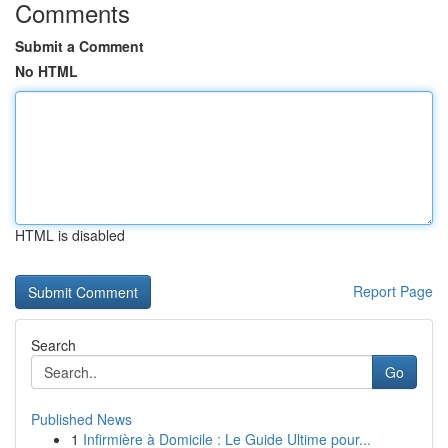
Comments
Submit a Comment
No HTML
HTML is disabled
Report Page
Search
Go
Published News
1
Infirmière à Domicile : Le Guide Ultime pour...