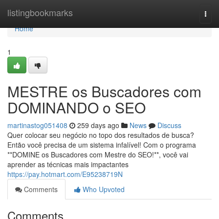
Home
listingbookmarks
Togg
navi
Home
1
MESTRE os Buscadores com
DOMINANDO o SEO
martinastog051408
259 days ago
News
Discuss
Quer colocar seu negócio no topo dos resultados de busca?
Então você precisa de um sistema infalível! Com o programa
**DOMINE os Buscadores com Mestre do SEO!**, você vai
aprender as técnicas mais impactantes
https://pay.hotmart.com/E95238719N
Comments
Who Upvoted
Comments