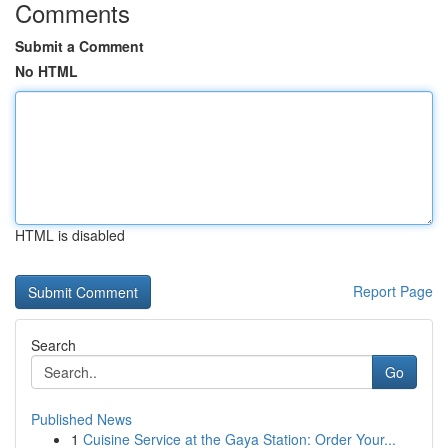
Comments
Submit a Comment
No HTML
HTML is disabled
Report Page
Search
Go
Published News
1
Cuisine Service at the Gaya Station: Order Your...