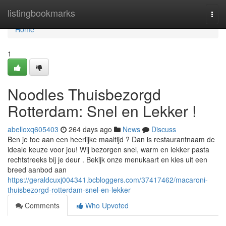
Home
listingbookmarks
Togg
navi
Home
1
Noodles Thuisbezorgd
Rotterdam: Snel en Lekker !
abelloxq605403
264 days ago
News
Discuss
Ben je toe aan een heerlijke maaltijd ? Dan is restaurantnaam de
ideale keuze voor jou! Wij bezorgen snel, warm en lekker pasta
rechtstreeks bij je deur . Bekijk onze menukaart en kies uit een
breed aanbod aan
https://geraldcuxj004341.bcbloggers.com/37417462/macaroni-
thuisbezorgd-rotterdam-snel-en-lekker
Comments
Who Upvoted