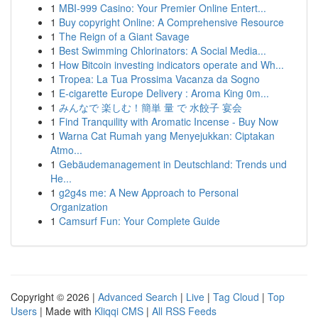
1
MBI-999 Casino: Your Premier Online Entert...
1
Buy copyright Online: A Comprehensive Resource
1
The Reign of a Giant Savage
1
Best Swimming Chlorinators: A Social Media...
1
How Bitcoin investing indicators operate and Wh...
1
Tropea: La Tua Prossima Vacanza da Sogno
1
E-cigarette Europe Delivery : Aroma King 0m...
1
みんなで 楽しむ！簡単 量 で 水餃子 宴会
1
Find Tranquility with Aromatic Incense - Buy Now
1
Warna Cat Rumah yang Menyejukkan: Ciptakan
Atmo...
1
Gebäudemanagement in Deutschland: Trends und
He...
1
g2g4s me: A New Approach to Personal
Organization
1
Camsurf Fun: Your Complete Guide
Copyright © 2026 |
Advanced Search
|
Live
|
Tag Cloud
|
Top
Users
| Made with
Kliqqi CMS
|
All RSS Feeds