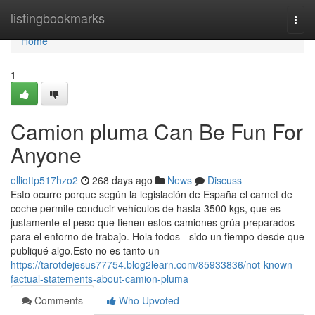
Home
listingbookmarks
Togg
navi
Home
1
Camion pluma Can Be Fun For
Anyone
elliottp517hzo2
268 days ago
News
Discuss
Esto ocurre porque según la legislación de España el carnet de
coche permite conducir vehículos de hasta 3500 kgs, que es
justamente el peso que tienen estos camiones grúa preparados
para el entorno de trabajo. Hola todos - sido un tiempo desde que
publiqué algo.Esto no es tanto un
https://tarotdejesus77754.blog2learn.com/85933836/not-known-
factual-statements-about-camion-pluma
Comments
Who Upvoted