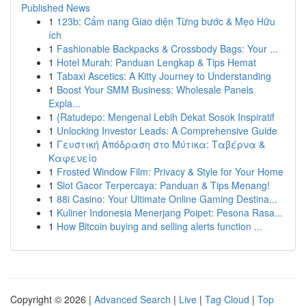
Published News
1
123b: Cẩm nang Giao diện Từng bước & Mẹo Hữu
ích
1
Fashionable Backpacks & Crossbody Bags: Your ...
1
Hotel Murah: Panduan Lengkap & Tips Hemat
1
Tabaxi Ascetics: A Kitty Journey to Understanding
1
Boost Your SMM Business: Wholesale Panels
Expla...
1
{Ratudepo: Mengenal Lebih Dekat Sosok Inspiratif
1
Unlocking Investor Leads: A Comprehensive Guide
1
Γευστική Απόδραση στο Μύτικα: Ταβέρνα &
Καφενείο
1
Frosted Window Film: Privacy & Style for Your Home
1
Slot Gacor Terpercaya: Panduan & Tips Menang!
1
88i Casino: Your Ultimate Online Gaming Destina...
1
Kuliner Indonesia Menerjang Poipet: Pesona Rasa...
1
How Bitcoin buying and selling alerts function ...
Copyright © 2026 |
Advanced Search
|
Live
|
Tag Cloud
|
Top