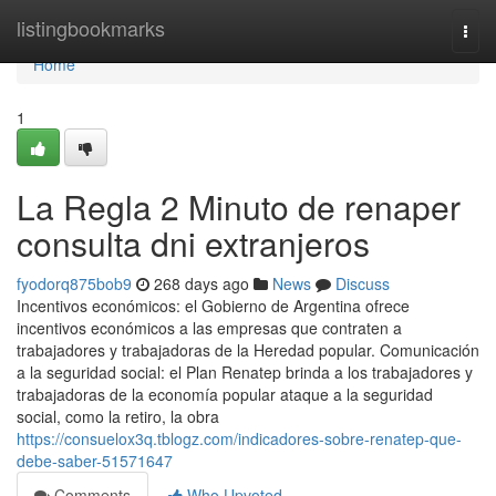
Home
listingbookmarks
Togg
navi
Home
1
La Regla 2 Minuto de renaper
consulta dni extranjeros
fyodorq875bob9
268 days ago
News
Discuss
Incentivos económicos: el Gobierno de Argentina ofrece
incentivos económicos a las empresas que contraten a
trabajadores y trabajadoras de la Heredad popular. Comunicación
a la seguridad social: el Plan Renatep brinda a los trabajadores y
trabajadoras de la economía popular ataque a la seguridad
social, como la retiro, la obra
https://consuelox3q.tblogz.com/indicadores-sobre-renatep-que-
debe-saber-51571647
Comments
Who Upvoted