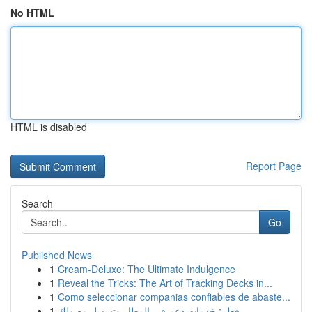
No HTML
HTML is disabled
Report Page
Search
Go
Published News
1
Cream-Deluxe: The Ultimate Indulgence
1
Reveal the Tricks: The Art of Tracking Decks in...
1
Como seleccionar companias confiables de abaste...
1
قطر: خدمات دعم في المطار وتسهيل وصولك