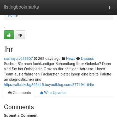
Home
listingbookmarks
Togg
navi
Home
1
Ihr
sashayujv029607
268 days ago
News
Discuss
Suchen Sie nach fachkundiger Behandlung Ihrer Gelenke? Dann
sind Sie bei Orthopädie Graz an der richtigen Adresse. Unser
Team aus erfahrenen Fachärzten bietet Ihnen eine breite Palette
an diagnostischen und
https://aliciaksbg395415.buyoutblog.com/37719416/ihr
Comments
Who Upvoted
Comments
Submit a Comment