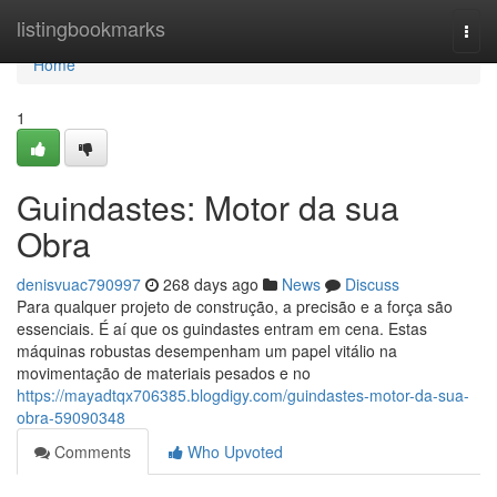
Home
listingbookmarks
Togg
navi
Home
1
Guindastes: Motor da sua
Obra
denisvuac790997
268 days ago
News
Discuss
Para qualquer projeto de construção, a precisão e a força são
essenciais. É aí que os guindastes entram em cena. Estas
máquinas robustas desempenham um papel vitálio na
movimentação de materiais pesados e no
https://mayadtqx706385.blogdigy.com/guindastes-motor-da-sua-
obra-59090348
Comments
Who Upvoted