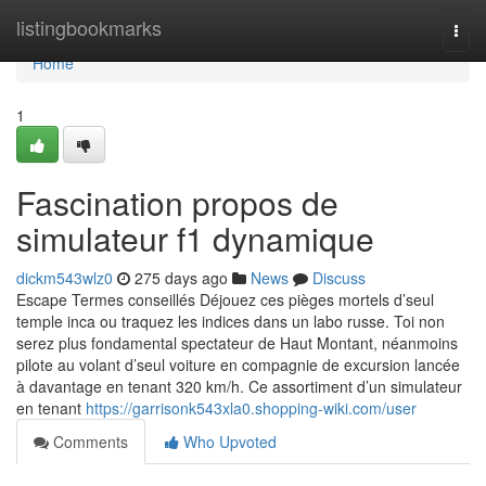
Home
listingbookmarks
Togg
navi
Home
1
Fascination propos de
simulateur f1 dynamique
dickm543wlz0
275 days ago
News
Discuss
Escape Termes conseillés Déjouez ces pièges mortels d’seul
temple inca ou traquez les indices dans un labo russe. Toi non
serez plus fondamental spectateur de Haut Montant, néanmoins
pilote au volant d’seul voiture en compagnie de excursion lancée
à davantage en tenant 320 km/h. Ce assortiment d’un simulateur
en tenant
https://garrisonk543xla0.shopping-wiki.com/user
Comments
Who Upvoted