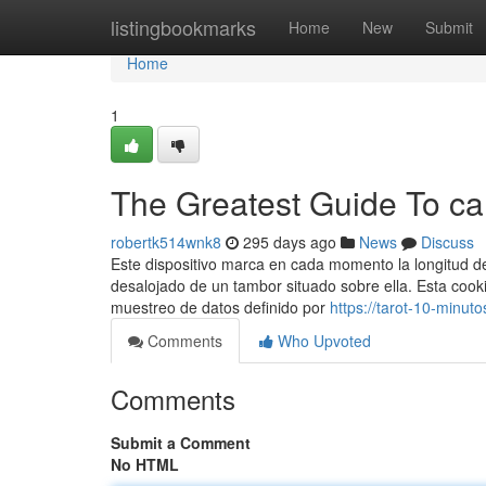
Home
listingbookmarks
Home
New
Submit
Home
1
The Greatest Guide To c
robertk514wnk8
295 days ago
News
Discuss
Este dispositivo marca en cada momento la longitud de
desalojado de un tambor situado sobre ella. Esta cooki
muestreo de datos definido por
https://tarot-10-minu
Comments
Who Upvoted
Comments
Submit a Comment
No HTML