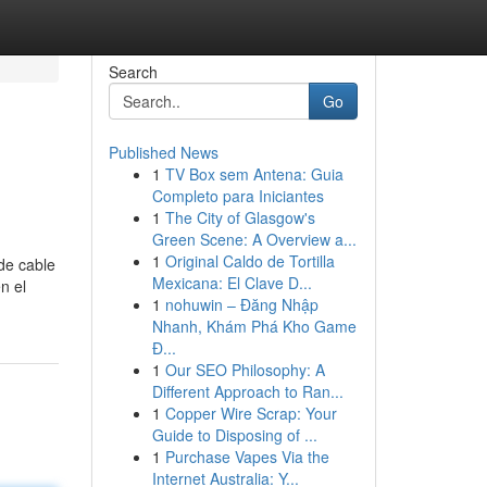
Search
Go
Published News
1
TV Box sem Antena: Guia
Completo para Iniciantes
1
The City of Glasgow's
Green Scene: A Overview a...
1
Original Caldo de Tortilla
de cable
Mexicana: El Clave D...
n el
1
nohuwin – Đăng Nhập
Nhanh, Khám Phá Kho Game
Đ...
1
Our SEO Philosophy: A
Different Approach to Ran...
1
Copper Wire Scrap: Your
Guide to Disposing of ...
1
Purchase Vapes Via the
Internet Australia: Y...