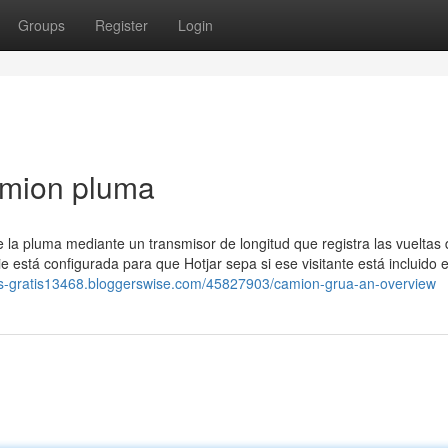
Groups
Register
Login
amion pluma
 la pluma mediante un transmisor de longitud que registra las vueltas 
e está configurada para que Hotjar sepa si ese visitante está incluido e
tos-gratis13468.bloggerswise.com/45827903/camion-grua-an-overview