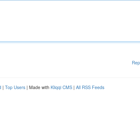
Rep
d
|
Top Users
| Made with
Kliqqi CMS
|
All RSS Feeds