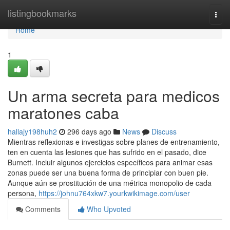
Home
listingbookmarks
Togg
navi
Home
1
Un arma secreta para medicos
maratones caba
hallajy198huh2
296 days ago
News
Discuss
Mientras reflexionas e investigas sobre planes de entrenamiento,
ten en cuenta las lesiones que has sufrido en el pasado, dice
Burnett. Incluir algunos ejercicios específicos para animar esas
zonas puede ser una buena forma de principiar con buen pie.
Aunque aún se prostitución de una métrica monopolio de cada
persona,
https://johnu764xkw7.yourkwikimage.com/user
Comments
Who Upvoted