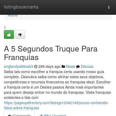
Home
listingbookmarks
Togg
navi
Home
1
A 5 Segundos Truque Para
Franquias
englandy468xab3
299 days ago
News
Discuss
Saiba tais como escolher a franquia certa usando nosso guia
completo. Descubra saiba como alinhar estes seus objetivos,
competências e recursos financeiros ao franquias ideal. Escolher
a franquia certa é um Destes passos Ainda mais importantes
para quem deseja entrar no mundo do franquias. Visite franquias
existentes e fale com
https://pageupdirectory.com/listings13342149/pouco-conhecido-
fatos-sobre-franquias
Comments
Who Upvoted