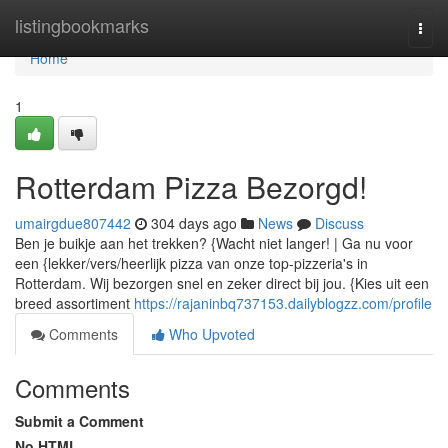
Home
listingbookmarks
Togg
navi
Home
1
Rotterdam Pizza Bezorgd!
umairgdue807442
304 days ago
News
Discuss
Ben je buikje aan het trekken? {Wacht niet langer! | Ga nu voor
een {lekker/vers/heerlijk pizza van onze top-pizzeria's in
Rotterdam. Wij bezorgen snel en zeker direct bij jou. {Kies uit een
breed assortiment
https://rajaninbq737153.dailyblogzz.com/profile
Comments
Who Upvoted
Comments
Submit a Comment
No HTML