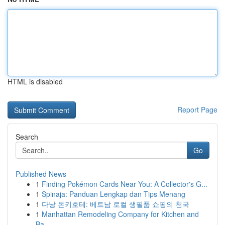
HTML is disabled
Report Page
Search
Go
Published News
1
Finding Pokémon Cards Near You: A Collector's G...
1
Spinaja: Panduan Lengkap dan Tips Menang
1
다낭 돈키호테: 베트남 로컬 생필품 쇼핑의 천국
1
Manhattan Remodeling Company for Kitchen and
Ba...