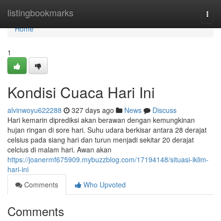
Home
listingbookmarks
Togg
navi
Home
1
Kondisi Cuaca Hari Ini
alvinwoyu622288
327 days ago
News
Discuss
Hari kemarin diprediksi akan berawan dengan kemungkinan
hujan ringan di sore hari. Suhu udara berkisar antara 28 derajat
celsius pada siang hari dan turun menjadi sekitar 20 derajat
celcius di malam hari. Awan akan
https://joanermf675909.mybuzzblog.com/17194148/situasi-iklim-
hari-ini
Comments
Who Upvoted
Comments