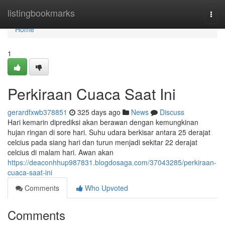
Home
listingbookmarks
Togg
navi
Home
1
Perkiraan Cuaca Saat Ini
gerardfxwb378851
325 days ago
News
Discuss
Hari kemarin diprediksi akan berawan dengan kemungkinan
hujan ringan di sore hari. Suhu udara berkisar antara 25 derajat
celcius pada siang hari dan turun menjadi sekitar 22 derajat
celcius di malam hari. Awan akan
https://deaconhhup987831.blogdosaga.com/37043285/perkiraan-
cuaca-saat-ini
Comments
Who Upvoted
Comments