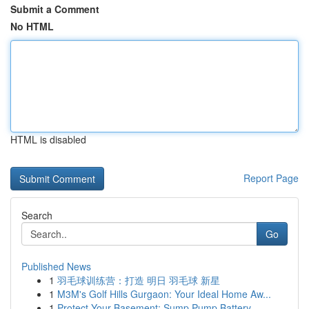
Submit a Comment
No HTML
HTML is disabled
Report Page
Search
Go
Published News
1
羽毛球训练营：打造 明日 羽毛球 新星
1
M3M's Golf Hills Gurgaon: Your Ideal Home Aw...
1
Protect Your Basement: Sump Pump Battery