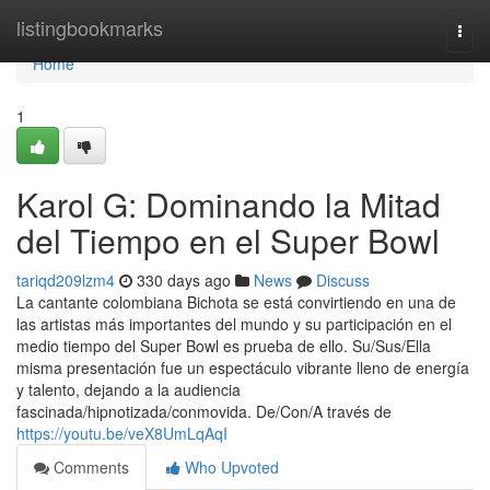
Home
listingbookmarks
Togg
navi
Home
1
Karol G: Dominando la Mitad
del Tiempo en el Super Bowl
tariqd209lzm4
330 days ago
News
Discuss
La cantante colombiana Bichota se está convirtiendo en una de
las artistas más importantes del mundo y su participación en el
medio tiempo del Super Bowl es prueba de ello. Su/Sus/Ella
misma presentación fue un espectáculo vibrante lleno de energía
y talento, dejando a la audiencia
fascinada/hipnotizada/conmovida. De/Con/A través de
https://youtu.be/veX8UmLqAqI
Comments
Who Upvoted