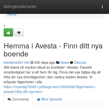
Home
listingbookmarks
Togg
navi
Home
1
Hemma i Avesta - Finn ditt nya
boende
kobiqhoe291160
330 days ago
News
Discuss
Sök bland ett mycket utbud av bostäder i Avesta. Oavsett
omständighet har vi ett hem för dig. Finns det oss hjälpa dig att
hitta din nya drömlägenhet i den vackra staden Avesta. Vi
erbjuder lägenheter i alla
https://myardlg700831.p2blogs.com/35600692/lägenheter-i-
avesta-hitta-ditt-nya-hem
Comments
Who Upvoted