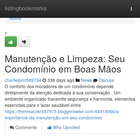
Home
listingbookmarks
Togg
navi
Home
1
Manutenção e Limpeza: Seu
Condomínio em Boas Mãos
charlieipmt589734
336 days ago
News
Discuss
O conforto dos moradores de um condomínio depende
diretamente da atenção dedicada à sua conservação . Um
ambiente organizado transmite segurança e harmonia, elementos
essenciais para o lazer saudável entre
https://theresacokr457975.bloggerswise.com/44918066/a-
importância-da-manutenção-em-seu-condomínio
Comments
Who Upvoted