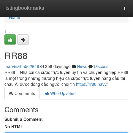
Home
listingbookmarks
Togg
navi
Home
1
RR88
marvinzlhh502649
358 days ago
News
Discuss
RR88 – Nhà cái cá cược trực tuyến uy tín và chuyên nghiệp RR88
là một trong những thương hiệu cá cược trực tuyến hàng đầu tại
châu Á, được đông đảo người chơi tin
https://rr88.navy/
Comments
Who Upvoted
Comments
Submit a Comment
No HTML