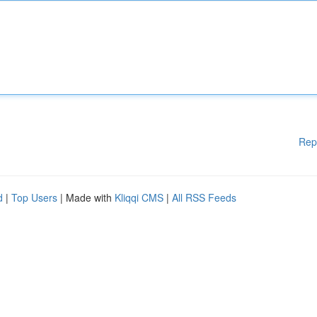
Rep
d
|
Top Users
| Made with
Kliqqi CMS
|
All RSS Feeds