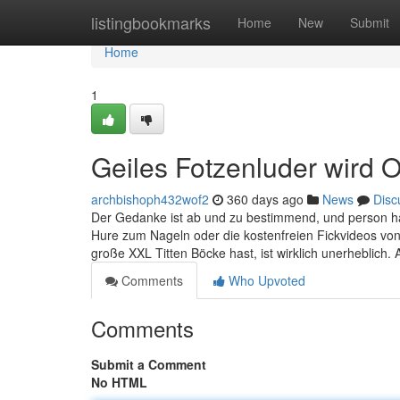
Home
listingbookmarks
Home
New
Submit
Home
1
Geiles Fotzenluder wird O
archbishoph432wof2
360 days ago
News
Disc
Der Gedanke ist ab und zu bestimmend, und person hat 
Hure zum Nageln oder die kostenfreien Fickvideos von 
große XXL Titten Böcke hast, ist wirklich unerheblich.
Comments
Who Upvoted
Comments
Submit a Comment
No HTML