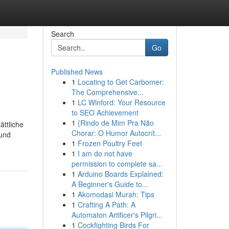
Search
Go
Published News
1
Locating to Get Carbomer:
The Comprehensive...
1
LC Winford: Your Resource
to SEO Achievement
1
{Rindo de Mim Pra Não
ättliche
Chorar: O Humor Autocrít...
 und
1
Frozen Poultry Feet
1
I am do not have
permission to complete sa...
1
Arduino Boards Explained:
A Beginner's Guide to...
1
Akomodasi Murah: Tips
1
Crafting A Path: A
Automaton Artificer's Pilgri...
1
Cockfighting Birds For