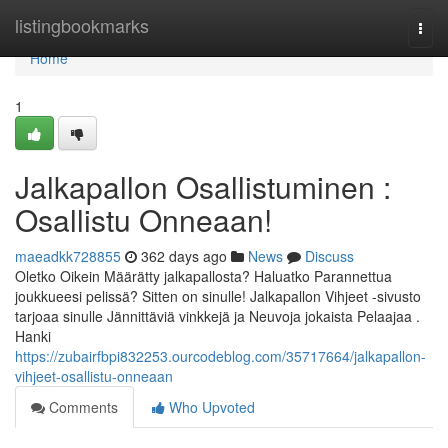
Home
listingbookmarks
Togg
navi
Home
1
Jalkapallon Osallistuminen :
Osallistu Onneaan!
maeadkk728855
362 days ago
News
Discuss
Oletko Oikein Määrätty jalkapallosta? Haluatko Parannettua
joukkueesi pelissä? Sitten on sinulle! Jalkapallon Vihjeet -sivusto
tarjoaa sinulle Jännittäviä vinkkejä ja Neuvoja jokaista Pelaajaa .
Hanki
https://zubairfbpi832253.ourcodeblog.com/35717664/jalkapallon-
vihjeet-osallistu-onneaan
Comments
Who Upvoted