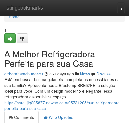
Home
listingbookmarks
Togg
navi
Home
1
A Melhor Refrigeradora
Perfeita para sua Casa
deborahamcb988451
360 days ago
News
Discuss
Está em busca de uma geladeira completa as necessidades da
sua família? Apresentamos a Brastemp BRE57FE, a solução
ideal para você! Com um design moderno e elegante, essa
refrigeradora disponibiliza espaço
https://carakjtq265877.qowap.com/95731265/sua-refrigeradora-
perfeita-para-sua-casa
Comments
Who Upvoted