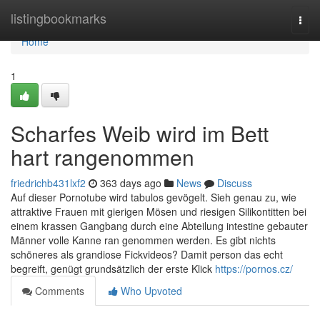
Home
listingbookmarks
Togg
navi
Home
1
Scharfes Weib wird im Bett
hart rangenommen
friedrichb431lxf2
363 days ago
News
Discuss
Auf dieser Pornotube wird tabulos gevögelt. Sieh genau zu, wie
attraktive Frauen mit gierigen Mösen und riesigen Silikontitten bei
einem krassen Gangbang durch eine Abteilung intestine gebauter
Männer volle Kanne ran genommen werden. Es gibt nichts
schöneres als grandiose Fickvideos? Damit person das echt
begreift, genügt grundsätzlich der erste Klick
https://pornos.cz/
Comments
Who Upvoted