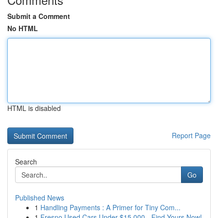
Submit a Comment
No HTML
HTML is disabled
Report Page
Search
Go
Published News
1
Handling Payments : A Primer for Tiny Com...
1
Fresno Used Cars Under $15,000 - Find Yours Now!