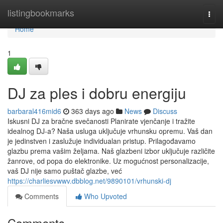
Home
listingbookmarks
Togg
navi
Home
1
DJ za ples i dobru energiju
barbaral416mid6
363 days ago
News
Discuss
Iskusni DJ za bračne svečanosti Planirate vjenčanje i tražite
idealnog DJ-a? Naša usluga uključuje vrhunsku opremu. Vaš dan
je jedinstven i zaslužuje individualan pristup. Prilagođavamo
glazbu prema vašim željama. Naš glazbeni izbor uključuje različite
žanrove, od popa do elektronike. Uz mogućnost personalizacije,
vaš DJ nije samo puštač glazbe, već
https://charliesvwwv.dbblog.net/9890101/vrhunski-dj
Comments
Who Upvoted
Comments