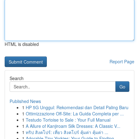
HTML is disabled
Report Page
Search
Go
Published News
1
HP 5G Unggul: Rekomendasi dan Detail Paling Baru
1
Ottimizzazione Off-Site: La Guida Completa per ...
1
Testudo Tortoise to Sale : Your Full Manual
1
A Allure of Kanjiroam Silk Dresses: A Classic V...
1
ทริป สิงคโปร์: เที่ยว สิงคโปร์ คุ้มค่า คุ้มค่า ...
1
Adorable Tiny Yorkies: Your Guide to Finding...