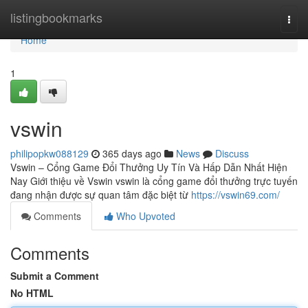
Home
listingbookmarks
Togg
navi
Home
1
vswin
philipopkw088129
365 days ago
News
Discuss
Vswin – Cổng Game Đổi Thưởng Uy Tín Và Hấp Dẫn Nhất Hiện
Nay Giới thiệu về Vswin vswin là cổng game đổi thưởng trực tuyến
đang nhận được sự quan tâm đặc biệt từ
https://vswin69.com/
Comments
Who Upvoted
Comments
Submit a Comment
No HTML