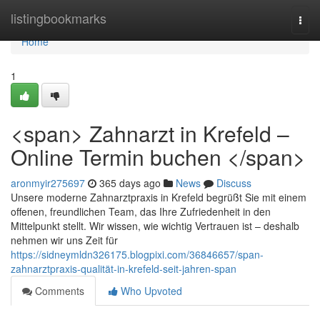
Home
listingbookmarks
Togg
navi
Home
1
<span> Zahnarzt in Krefeld –
Online Termin buchen </span>
aronmyir275697
365 days ago
News
Discuss
Unsere moderne Zahnarztpraxis in Krefeld begrüßt Sie mit einem
offenen, freundlichen Team, das Ihre Zufriedenheit in den
Mittelpunkt stellt. Wir wissen, wie wichtig Vertrauen ist – deshalb
nehmen wir uns Zeit für
https://sidneymldn326175.blogpixi.com/36846657/span-
zahnarztpraxis-qualität-in-krefeld-seit-jahren-span
Comments
Who Upvoted