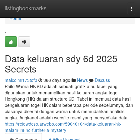
Home
listingbookmarks
Togg
navi
Home
1
Data keluaran sdy 6d 2025
Secrets
malcolmi173tof0
366 days ago
News
Discuss
Paito Warna HK 6D adalah sebuah grafik atau tabel yang
digunakan untuk menampilkan hasil keluaran angka togel
Hongkong (HK) dalam structure 6D. Tabel ini memuat data hasil
pengeluaran togel HK dalam beberapa periode sebelumnya, dan
biasanya disertai dengan warna untuk memudahkan analisis
angka. Angkanet adalah website resmi yang menyediaka data
https://reidwdcso.arwebo.com/59040104/data-keluaran-hk-
malam-ini-no-further-a-mystery
Comments
Who Upvoted