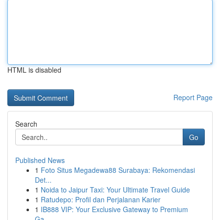
HTML is disabled
Report Page
Search
Go
Published News
1
Foto Situs Megadewa88 Surabaya: Rekomendasi
Det...
1
Noida to Jaipur Taxi: Your Ultimate Travel Guide
1
Ratudepo: Profil dan Perjalanan Karier
1
IB888 VIP: Your Exclusive Gateway to Premium
Ga...