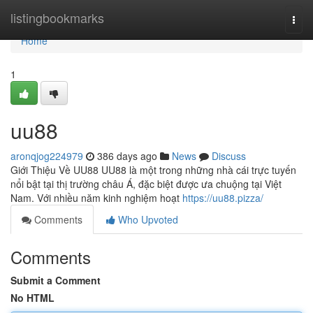
Home
listingbookmarks
Togg
navi
Home
1
uu88
aronqjog224979
386 days ago
News
Discuss
Giới Thiệu Về UU88 UU88 là một trong những nhà cái trực tuyến
nổi bật tại thị trường châu Á, đặc biệt được ưa chuộng tại Việt
Nam. Với nhiều năm kinh nghiệm hoạt
https://uu88.pizza/
Comments
Who Upvoted
Comments
Submit a Comment
No HTML